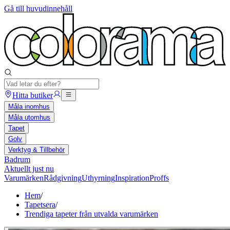
Gå till huvudinnehåll
Hitta butiker
Måla inomhus
Måla utomhus
Tapet
Golv
Verktyg & Tillbehör
Badrum
Aktuellt just nu
Varumärken
Rådgivning
Uthyrning
Inspiration
Proffs
Hem
/
Tapetsera
/
Trendiga tapeter från utvalda varumärken