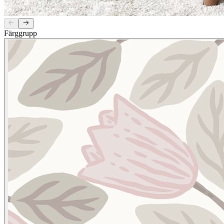
Färggrupp