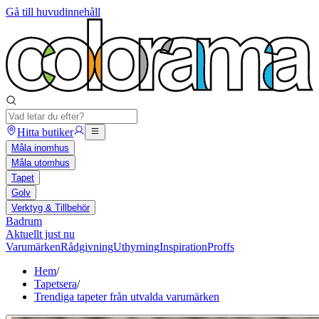
Gå till huvudinnehåll
Hitta butiker
Måla inomhus
Måla utomhus
Tapet
Golv
Verktyg & Tillbehör
Badrum
Aktuellt just nu
Varumärken
Rådgivning
Uthyrning
Inspiration
Proffs
Hem
/
Tapetsera
/
Trendiga tapeter från utvalda varumärken