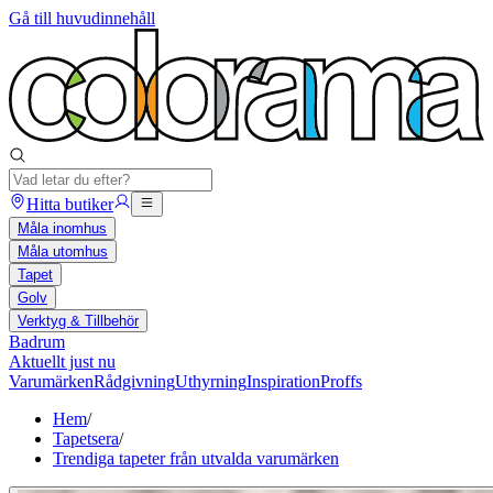
Gå till huvudinnehåll
Hitta butiker
Måla inomhus
Måla utomhus
Tapet
Golv
Verktyg & Tillbehör
Badrum
Aktuellt just nu
Varumärken
Rådgivning
Uthyrning
Inspiration
Proffs
Hem
/
Tapetsera
/
Trendiga tapeter från utvalda varumärken