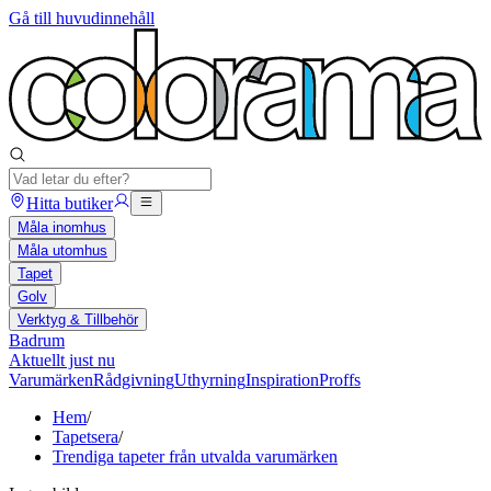
Gå till huvudinnehåll
Hitta butiker
Måla inomhus
Måla utomhus
Tapet
Golv
Verktyg & Tillbehör
Badrum
Aktuellt just nu
Varumärken
Rådgivning
Uthyrning
Inspiration
Proffs
Hem
/
Tapetsera
/
Trendiga tapeter från utvalda varumärken