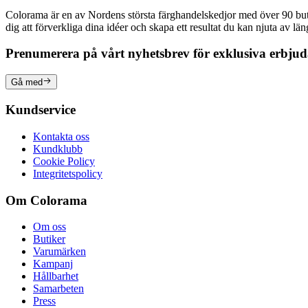
Colorama är en av Nordens största färghandelskedjor med över 90 butike
dig att förverkliga dina idéer och skapa ett resultat du kan njuta av lä
Prenumerera på vårt nyhetsbrev för exklusiva erbju
Gå med
Kundservice
Kontakta oss
Kundklubb
Cookie Policy
Integritetspolicy
Om Colorama
Om oss
Butiker
Varumärken
Kampanj
Hållbarhet
Samarbeten
Press