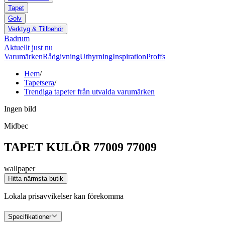
Tapet
Golv
Verktyg & Tillbehör
Badrum
Aktuellt just nu
Varumärken
Rådgivning
Uthyrning
Inspiration
Proffs
Hem
/
Tapetsera
/
Trendiga tapeter från utvalda varumärken
Ingen bild
Midbec
TAPET KULÖR 77009 77009
wallpaper
Hitta närmsta butik
Lokala prisavvikelser kan förekomma
Specifikationer