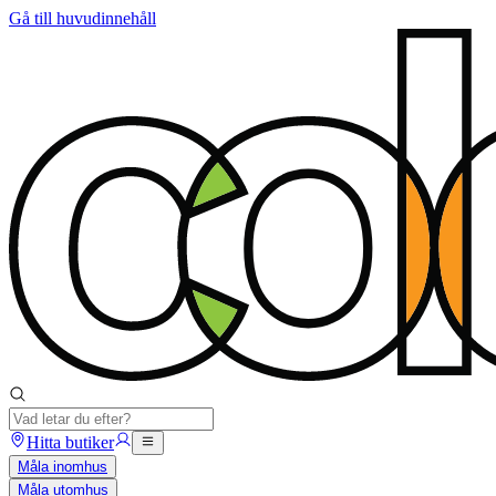
Gå till huvudinnehåll
Hitta butiker
Måla inomhus
Måla utomhus