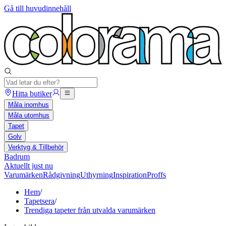
Gå till huvudinnehåll
Hitta butiker
Måla inomhus
Måla utomhus
Tapet
Golv
Verktyg & Tillbehör
Badrum
Aktuellt just nu
Varumärken
Rådgivning
Uthyrning
Inspiration
Proffs
Hem
/
Tapetsera
/
Trendiga tapeter från utvalda varumärken