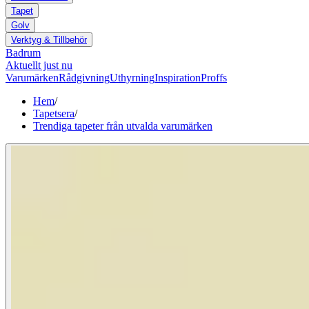
Tapet
Golv
Verktyg & Tillbehör
Badrum
Aktuellt just nu
Varumärken
Rådgivning
Uthyrning
Inspiration
Proffs
Hem
/
Tapetsera
/
Trendiga tapeter från utvalda varumärken