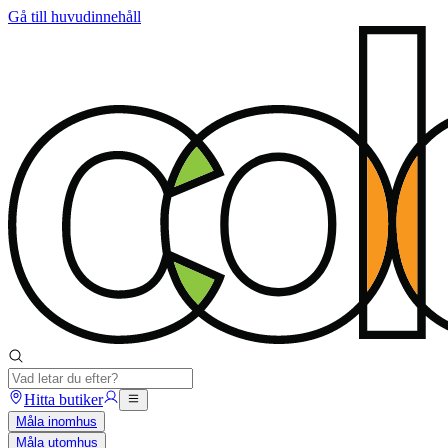
Gå till huvudinnehåll
Hitta butiker
Måla inomhus
Måla utomhus