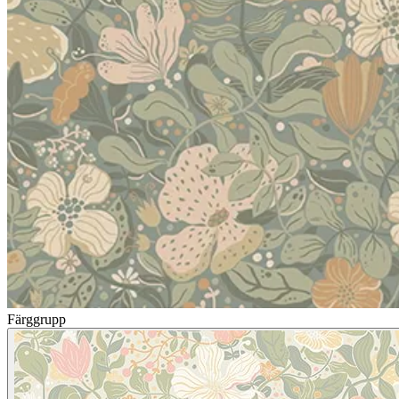
Färggrupp