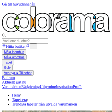
Gå till huvudinnehåll
Hitta butiker
Måla inomhus
Måla utomhus
Tapet
Golv
Verktyg & Tillbehör
Badrum
Aktuellt just nu
Varumärken
Rådgivning
Uthyrning
Inspiration
Proffs
Hem
/
Tapetsera
/
Trendiga tapeter från utvalda varumärken