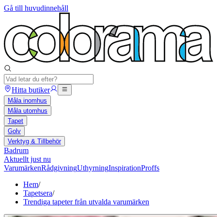
Gå till huvudinnehåll
Hitta butiker
Måla inomhus
Måla utomhus
Tapet
Golv
Verktyg & Tillbehör
Badrum
Aktuellt just nu
Varumärken
Rådgivning
Uthyrning
Inspiration
Proffs
Hem
/
Tapetsera
/
Trendiga tapeter från utvalda varumärken