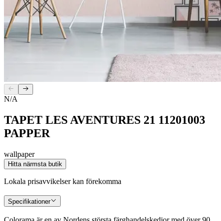
N/A
TAPET LES AVENTURES 21 11201003
PAPPER
wallpaper
Hitta närmsta butik
Lokala prisavvikelser kan förekomma
Specifikationer
Colorama är en av Nordens största färghandelskedjor med över 90