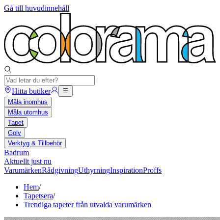
Gå till huvudinnehåll
Hitta butiker
Måla inomhus
Måla utomhus
Tapet
Golv
Verktyg & Tillbehör
Badrum
Aktuellt just nu
Varumärken
Rådgivning
Uthyrning
Inspiration
Proffs
Hem
/
Tapetsera
/
Trendiga tapeter från utvalda varumärken