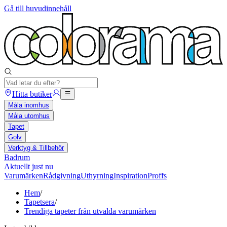
Gå till huvudinnehåll
Hitta butiker
Måla inomhus
Måla utomhus
Tapet
Golv
Verktyg & Tillbehör
Badrum
Aktuellt just nu
Varumärken
Rådgivning
Uthyrning
Inspiration
Proffs
Hem
/
Tapetsera
/
Trendiga tapeter från utvalda varumärken