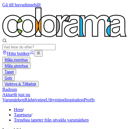
Gå till huvudinnehåll
Hitta butiker
Måla inomhus
Måla utomhus
Tapet
Golv
Verktyg & Tillbehör
Badrum
Aktuellt just nu
Varumärken
Rådgivning
Uthyrning
Inspiration
Proffs
Hem
/
Tapetsera
/
Trendiga tapeter från utvalda varumärken