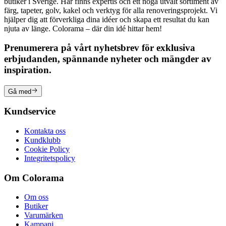
butiker i Sverige. Här finns expertis och ett noga utvalt sortiment av
färg, tapeter, golv, kakel och verktyg för alla renoveringsprojekt. Vi
hjälper dig att förverkliga dina idéer och skapa ett resultat du kan
njuta av länge. Colorama – där din idé hittar hem!
Prenumerera på vårt nyhetsbrev för exklusiva
erbjudanden, spännande nyheter och mängder av
inspiration.
Gå med
Kundservice
Kontakta oss
Kundklubb
Cookie Policy
Integritetspolicy
Om Colorama
Om oss
Butiker
Varumärken
Kampanj