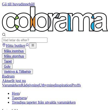
Gå till huvudinnehåll
Hitta butiker
Måla inomhus
Måla utomhus
Tapet
Golv
Verktyg & Tillbehör
Badrum
Aktuellt just nu
Varumärken
Rådgivning
Uthyrning
Inspiration
Proffs
Hem
/
Tapetsera
/
Trendiga tapeter från utvalda varumärken