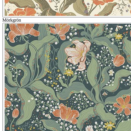
Mörkgrön