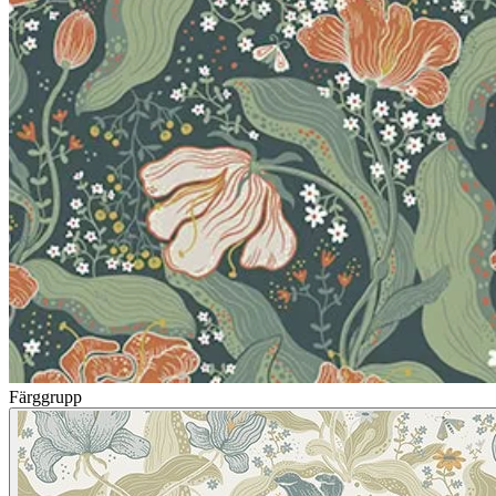
Färggrupp