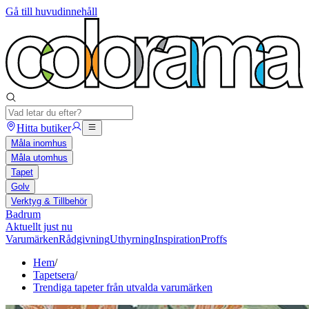
Gå till huvudinnehåll
Hitta butiker
Måla inomhus
Måla utomhus
Tapet
Golv
Verktyg & Tillbehör
Badrum
Aktuellt just nu
Varumärken
Rådgivning
Uthyrning
Inspiration
Proffs
Hem
/
Tapetsera
/
Trendiga tapeter från utvalda varumärken