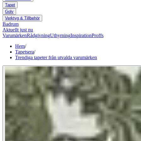
Tapet
Golv
Verktyg & Tillbehör
Badrum
Aktuellt just nu
Varumärken
Rådgivning
Uthyrning
Inspiration
Proffs
Hem
/
Tapetsera
/
Trendiga tapeter från utvalda varumärken