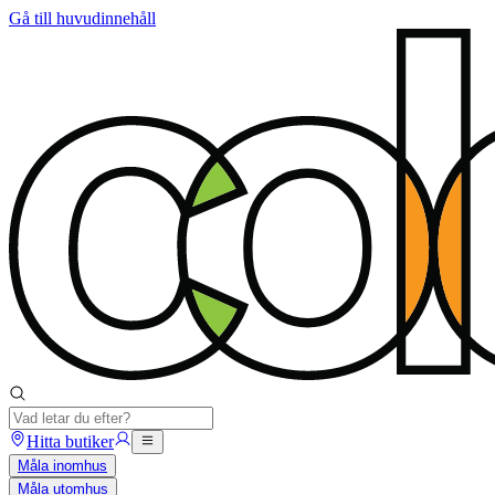
Gå till huvudinnehåll
Hitta butiker
Måla inomhus
Måla utomhus