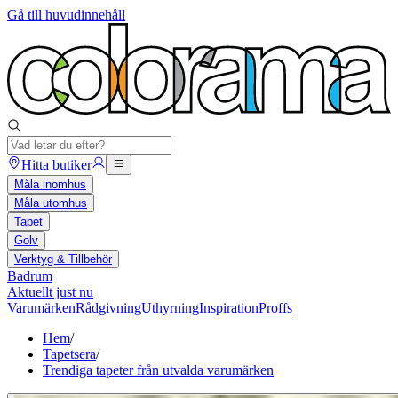
Gå till huvudinnehåll
Hitta butiker
Måla inomhus
Måla utomhus
Tapet
Golv
Verktyg & Tillbehör
Badrum
Aktuellt just nu
Varumärken
Rådgivning
Uthyrning
Inspiration
Proffs
Hem
/
Tapetsera
/
Trendiga tapeter från utvalda varumärken