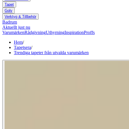
Tapet
Golv
Verktyg & Tillbehör
Badrum
Aktuellt just nu
Varumärken
Rådgivning
Uthyrning
Inspiration
Proffs
Hem
/
Tapetsera
/
Trendiga tapeter från utvalda varumärken