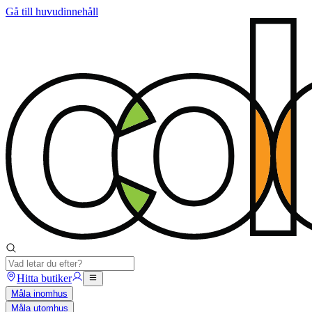
Gå till huvudinnehåll
Hitta butiker
Måla inomhus
Måla utomhus