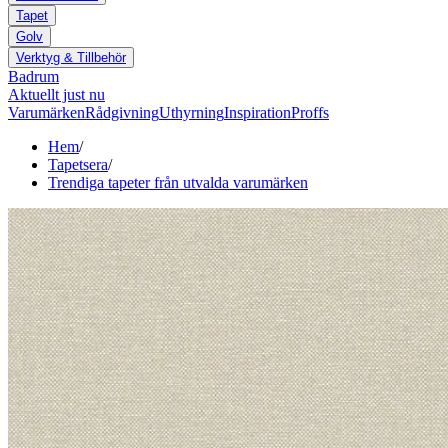
Tapet
Golv
Verktyg & Tillbehör
Badrum
Aktuellt just nu
Varumärken
Rådgivning
Uthyrning
Inspiration
Proffs
Hem
/
Tapetsera
/
Trendiga tapeter från utvalda varumärken