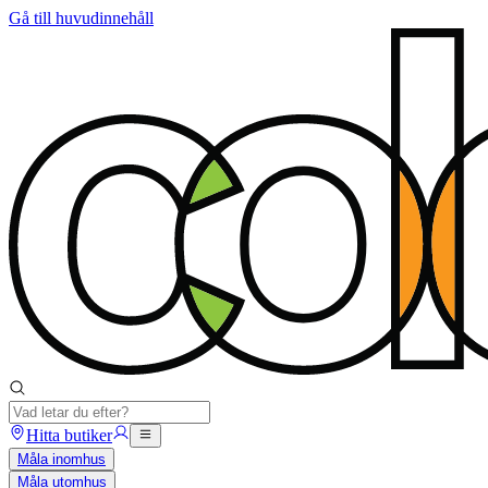
Gå till huvudinnehåll
Hitta butiker
Måla inomhus
Måla utomhus