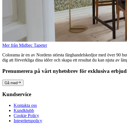
Mer från Midbec Tapeter
Colorama är en av Nordens största färghandelskedjor med över 90 butike
dig att förverkliga dina idéer och skapa ett resultat du kan njuta av lä
Prenumerera på vårt nyhetsbrev för exklusiva erbju
Gå med
Kundservice
Kontakta oss
Kundklubb
Cookie Policy
Integritetspolicy