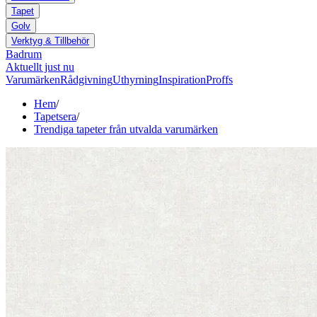
Tapet
Golv
Verktyg & Tillbehör
Badrum
Aktuellt just nu
Varumärken
Rådgivning
Uthyrning
Inspiration
Proffs
Hem
/
Tapetsera
/
Trendiga tapeter från utvalda varumärken