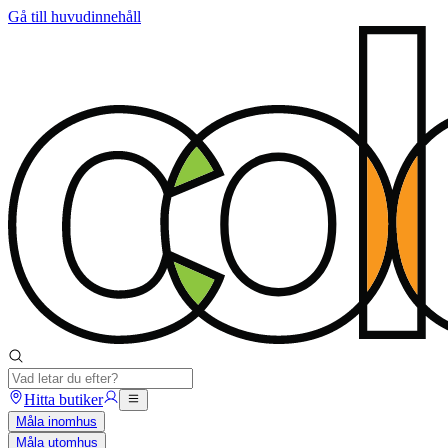
Gå till huvudinnehåll
Hitta butiker
Måla inomhus
Måla utomhus