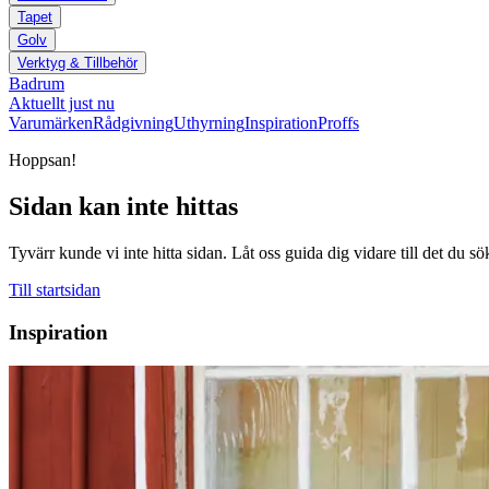
Tapet
Golv
Verktyg & Tillbehör
Badrum
Aktuellt just nu
Varumärken
Rådgivning
Uthyrning
Inspiration
Proffs
Hoppsan!
Sidan kan inte hittas
Tyvärr kunde vi inte hitta sidan. Låt oss guida dig vidare till det du sö
Till startsidan
Inspiration