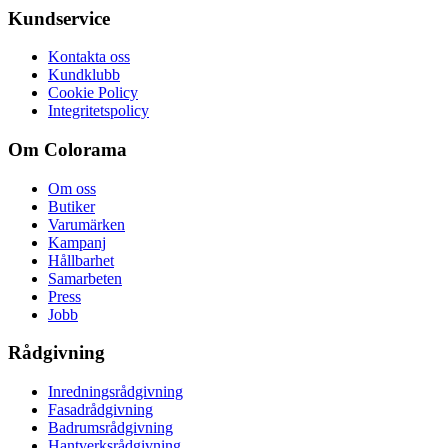
Kundservice
Kontakta oss
Kundklubb
Cookie Policy
Integritetspolicy
Om Colorama
Om oss
Butiker
Varumärken
Kampanj
Hållbarhet
Samarbeten
Press
Jobb
Rådgivning
Inredningsrådgivning
Fasadrådgivning
Badrumsrådgivning
Hantverksrådgivning