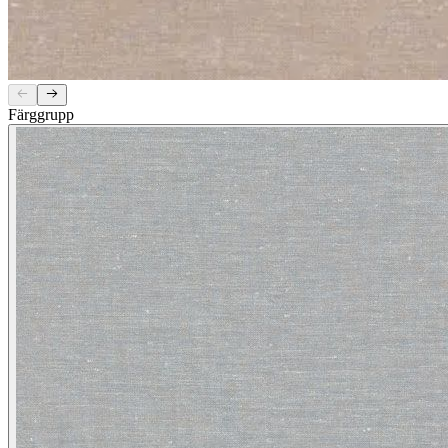
Färggrupp