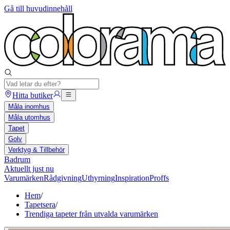
Gå till huvudinnehåll
Hitta butiker
Måla inomhus
Måla utomhus
Tapet
Golv
Verktyg & Tillbehör
Badrum
Aktuellt just nu
Varumärken
Rådgivning
Uthyrning
Inspiration
Proffs
Hem
/
Tapetsera
/
Trendiga tapeter från utvalda varumärken