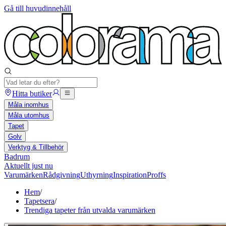
Gå till huvudinnehåll
Hitta butiker
Måla inomhus
Måla utomhus
Tapet
Golv
Verktyg & Tillbehör
Badrum
Aktuellt just nu
Varumärken
Rådgivning
Uthyrning
Inspiration
Proffs
Hem
/
Tapetsera
/
Trendiga tapeter från utvalda varumärken