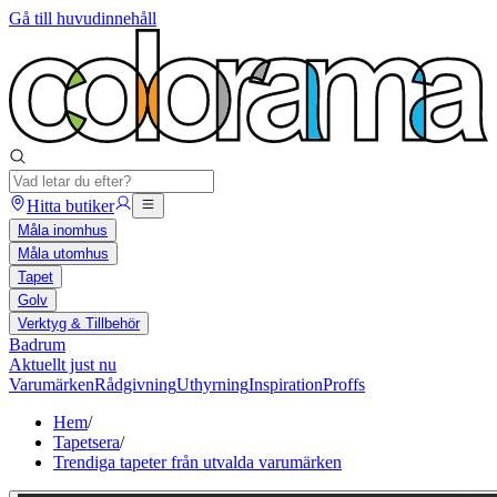
Gå till huvudinnehåll
Hitta butiker
Måla inomhus
Måla utomhus
Tapet
Golv
Verktyg & Tillbehör
Badrum
Aktuellt just nu
Varumärken
Rådgivning
Uthyrning
Inspiration
Proffs
Hem
/
Tapetsera
/
Trendiga tapeter från utvalda varumärken