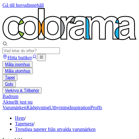
Gå till huvudinnehåll
Hitta butiker
Måla inomhus
Måla utomhus
Tapet
Golv
Verktyg & Tillbehör
Badrum
Aktuellt just nu
Varumärken
Rådgivning
Uthyrning
Inspiration
Proffs
Hem
/
Tapetsera
/
Trendiga tapeter från utvalda varumärken