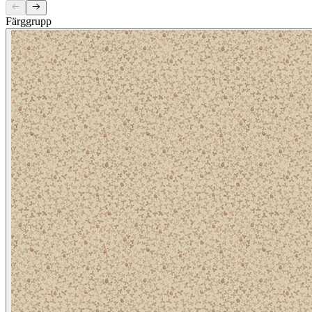
Färggrupp