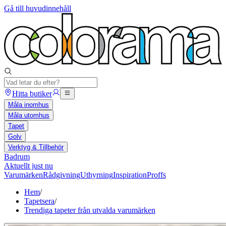
Gå till huvudinnehåll
Hitta butiker
Måla inomhus
Måla utomhus
Tapet
Golv
Verktyg & Tillbehör
Badrum
Aktuellt just nu
Varumärken
Rådgivning
Uthyrning
Inspiration
Proffs
Hem
/
Tapetsera
/
Trendiga tapeter från utvalda varumärken