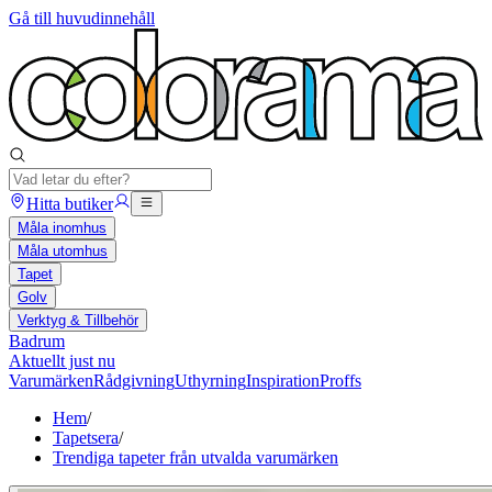
Gå till huvudinnehåll
Hitta butiker
Måla inomhus
Måla utomhus
Tapet
Golv
Verktyg & Tillbehör
Badrum
Aktuellt just nu
Varumärken
Rådgivning
Uthyrning
Inspiration
Proffs
Hem
/
Tapetsera
/
Trendiga tapeter från utvalda varumärken