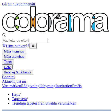
Gå till huvudinnehåll
Hitta butiker
Måla inomhus
Måla utomhus
Tapet
Golv
Verktyg & Tillbehör
Badrum
Aktuellt just nu
Varumärken
Rådgivning
Uthyrning
Inspiration
Proffs
Hem
/
Tapetsera
/
Trendiga tapeter från utvalda varumärken