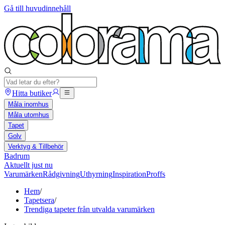
Gå till huvudinnehåll
Hitta butiker
Måla inomhus
Måla utomhus
Tapet
Golv
Verktyg & Tillbehör
Badrum
Aktuellt just nu
Varumärken
Rådgivning
Uthyrning
Inspiration
Proffs
Hem
/
Tapetsera
/
Trendiga tapeter från utvalda varumärken