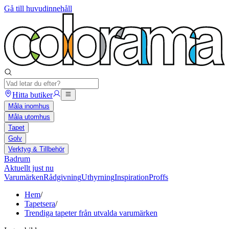
Gå till huvudinnehåll
Hitta butiker
Måla inomhus
Måla utomhus
Tapet
Golv
Verktyg & Tillbehör
Badrum
Aktuellt just nu
Varumärken
Rådgivning
Uthyrning
Inspiration
Proffs
Hem
/
Tapetsera
/
Trendiga tapeter från utvalda varumärken