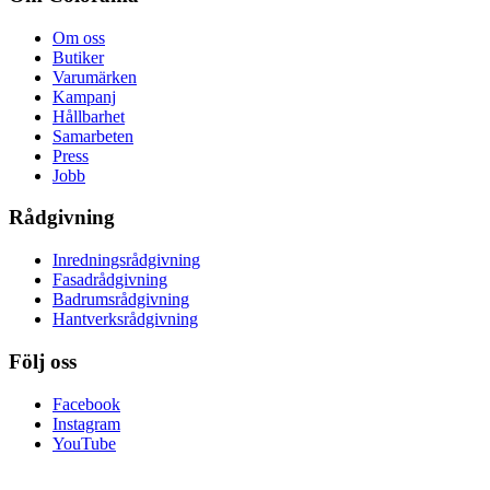
Om oss
Butiker
Varumärken
Kampanj
Hållbarhet
Samarbeten
Press
Jobb
Rådgivning
Inredningsrådgivning
Fasadrådgivning
Badrumsrådgivning
Hantverksrådgivning
Följ oss
Facebook
Instagram
YouTube