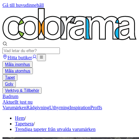
Gå till huvudinnehåll
Hitta butiker
Måla inomhus
Måla utomhus
Tapet
Golv
Verktyg & Tillbehör
Badrum
Aktuellt just nu
Varumärken
Rådgivning
Uthyrning
Inspiration
Proffs
Hem
/
Tapetsera
/
Trendiga tapeter från utvalda varumärken