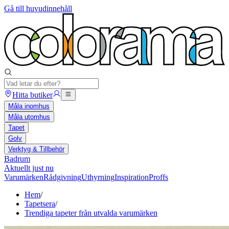
Gå till huvudinnehåll
Hitta butiker
Måla inomhus
Måla utomhus
Tapet
Golv
Verktyg & Tillbehör
Badrum
Aktuellt just nu
Varumärken
Rådgivning
Uthyrning
Inspiration
Proffs
Hem
/
Tapetsera
/
Trendiga tapeter från utvalda varumärken