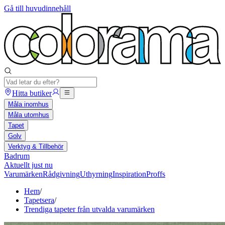
Gå till huvudinnehåll
Hitta butiker
Måla inomhus
Måla utomhus
Tapet
Golv
Verktyg & Tillbehör
Badrum
Aktuellt just nu
Varumärken
Rådgivning
Uthyrning
Inspiration
Proffs
Hem
/
Tapetsera
/
Trendiga tapeter från utvalda varumärken