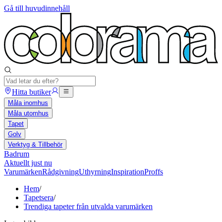
Gå till huvudinnehåll
Hitta butiker
Måla inomhus
Måla utomhus
Tapet
Golv
Verktyg & Tillbehör
Badrum
Aktuellt just nu
Varumärken
Rådgivning
Uthyrning
Inspiration
Proffs
Hem
/
Tapetsera
/
Trendiga tapeter från utvalda varumärken