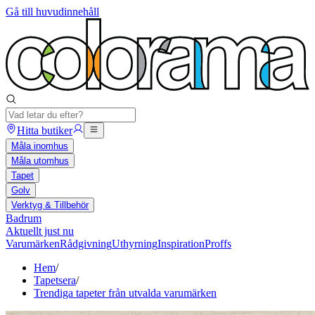
Gå till huvudinnehåll
Hitta butiker
Måla inomhus
Måla utomhus
Tapet
Golv
Verktyg & Tillbehör
Badrum
Aktuellt just nu
Varumärken
Rådgivning
Uthyrning
Inspiration
Proffs
Hem
/
Tapetsera
/
Trendiga tapeter från utvalda varumärken