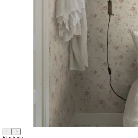
Färggrupp