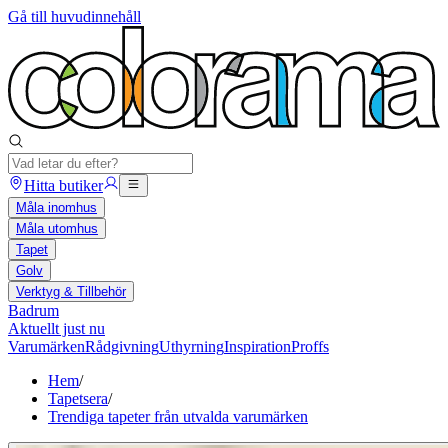
Gå till huvudinnehåll
Hitta butiker
Måla inomhus
Måla utomhus
Tapet
Golv
Verktyg & Tillbehör
Badrum
Aktuellt just nu
Varumärken
Rådgivning
Uthyrning
Inspiration
Proffs
Hem
/
Tapetsera
/
Trendiga tapeter från utvalda varumärken