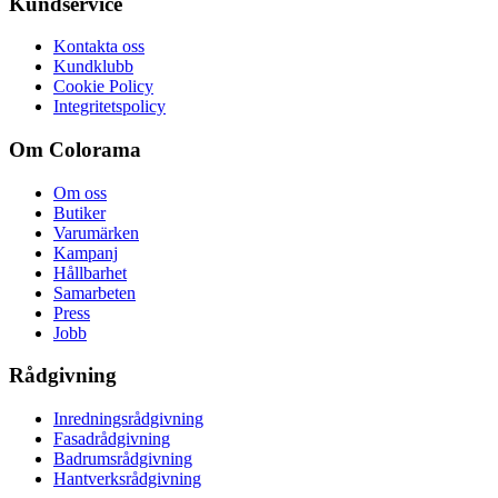
Kundservice
Kontakta oss
Kundklubb
Cookie Policy
Integritetspolicy
Om Colorama
Om oss
Butiker
Varumärken
Kampanj
Hållbarhet
Samarbeten
Press
Jobb
Rådgivning
Inredningsrådgivning
Fasadrådgivning
Badrumsrådgivning
Hantverksrådgivning