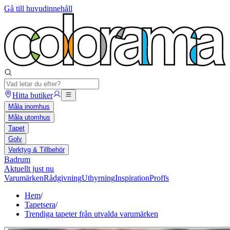
Gå till huvudinnehåll
Hitta butiker
Måla inomhus
Måla utomhus
Tapet
Golv
Verktyg & Tillbehör
Badrum
Aktuellt just nu
Varumärken
Rådgivning
Uthyrning
Inspiration
Proffs
Hem
/
Tapetsera
/
Trendiga tapeter från utvalda varumärken