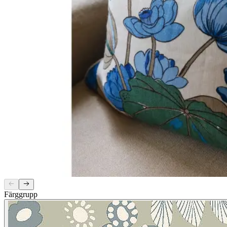
Färggrupp