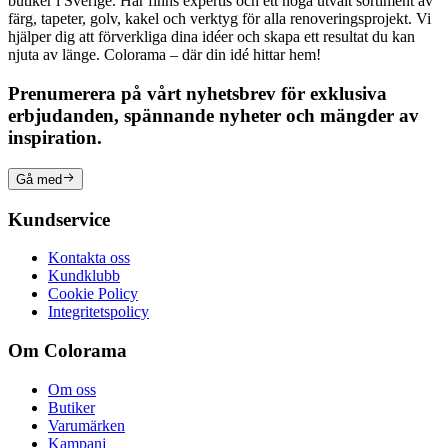
butiker i Sverige. Här finns expertis och ett noga utvalt sortiment av
färg, tapeter, golv, kakel och verktyg för alla renoveringsprojekt. Vi
hjälper dig att förverkliga dina idéer och skapa ett resultat du kan
njuta av länge. Colorama – där din idé hittar hem!
Prenumerera på vårt nyhetsbrev för exklusiva
erbjudanden, spännande nyheter och mängder av
inspiration.
Gå med
Kundservice
Kontakta oss
Kundklubb
Cookie Policy
Integritetspolicy
Om Colorama
Om oss
Butiker
Varumärken
Kampanj