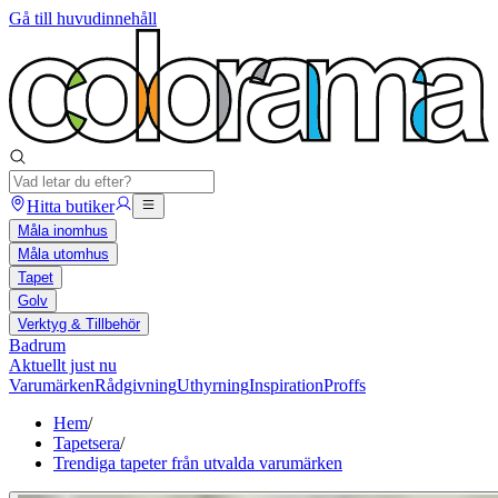
Gå till huvudinnehåll
Hitta butiker
Måla inomhus
Måla utomhus
Tapet
Golv
Verktyg & Tillbehör
Badrum
Aktuellt just nu
Varumärken
Rådgivning
Uthyrning
Inspiration
Proffs
Hem
/
Tapetsera
/
Trendiga tapeter från utvalda varumärken