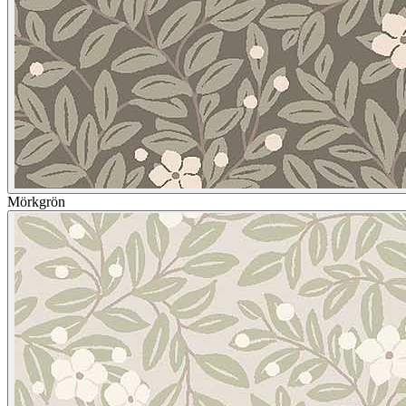
Mörkgrön