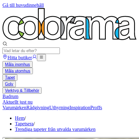
Gå till huvudinnehåll
Hitta butiker
Måla inomhus
Måla utomhus
Tapet
Golv
Verktyg & Tillbehör
Badrum
Aktuellt just nu
Varumärken
Rådgivning
Uthyrning
Inspiration
Proffs
Hem
/
Tapetsera
/
Trendiga tapeter från utvalda varumärken