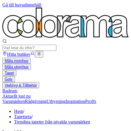
Gå till huvudinnehåll
Hitta butiker
Måla inomhus
Måla utomhus
Tapet
Golv
Verktyg & Tillbehör
Badrum
Aktuellt just nu
Varumärken
Rådgivning
Uthyrning
Inspiration
Proffs
Hem
/
Tapetsera
/
Trendiga tapeter från utvalda varumärken