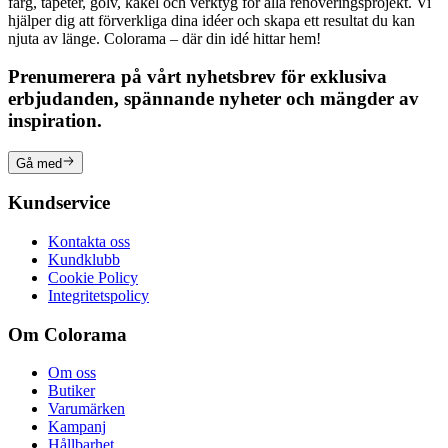
färg, tapeter, golv, kakel och verktyg för alla renoveringsprojekt. Vi
hjälper dig att förverkliga dina idéer och skapa ett resultat du kan
njuta av länge. Colorama – där din idé hittar hem!
Prenumerera på vårt nyhetsbrev för exklusiva
erbjudanden, spännande nyheter och mängder av
inspiration.
Gå med
Kundservice
Kontakta oss
Kundklubb
Cookie Policy
Integritetspolicy
Om Colorama
Om oss
Butiker
Varumärken
Kampanj
Hållbarhet