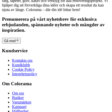
färg, tapeter, golv, kakel och verktyg för alla renoveringsprojekt. Vi
hjälper dig att förverkliga dina idéer och skapa ett resultat du kan
njuta av länge. Colorama – där din idé hittar hem!
Prenumerera på vårt nyhetsbrev för exklusiva
erbjudanden, spännande nyheter och mängder av
inspiration.
Gå med
Kundservice
Kontakta oss
Kundklubb
Cookie Policy
Integritetspolicy
Om Colorama
Om oss
Butiker
Varumärken
Kampanj
Hållbarhet