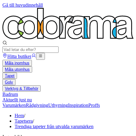
Gå till huvudinnehåll
Hitta butiker
Måla inomhus
Måla utomhus
Tapet
Golv
Verktyg & Tillbehör
Badrum
Aktuellt just nu
Varumärken
Rådgivning
Uthyrning
Inspiration
Proffs
Hem
/
Tapetsera
/
Trendiga tapeter från utvalda varumärken