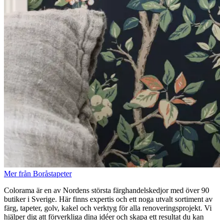
Mer från Boråstapeter
Colorama är en av Nordens största färghandelskedjor med över 90
butiker i Sverige. Här finns expertis och ett noga utvalt sortiment av
färg, tapeter, golv, kakel och verktyg för alla renoveringsprojekt. Vi
hjälper dig att förverkliga dina idéer och skapa ett resultat du kan