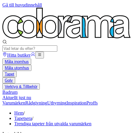
Gå till huvudinnehåll
Hitta butiker
Måla inomhus
Måla utomhus
Tapet
Golv
Verktyg & Tillbehör
Badrum
Aktuellt just nu
Varumärken
Rådgivning
Uthyrning
Inspiration
Proffs
Hem
/
Tapetsera
/
Trendiga tapeter från utvalda varumärken