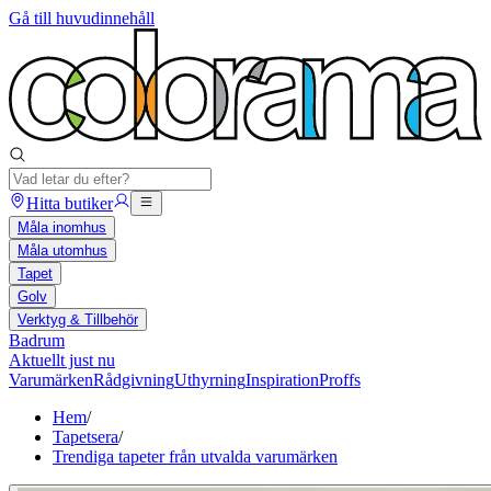
Gå till huvudinnehåll
Hitta butiker
Måla inomhus
Måla utomhus
Tapet
Golv
Verktyg & Tillbehör
Badrum
Aktuellt just nu
Varumärken
Rådgivning
Uthyrning
Inspiration
Proffs
Hem
/
Tapetsera
/
Trendiga tapeter från utvalda varumärken