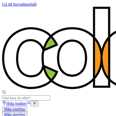
Gå till huvudinnehåll
Hitta butiker
Måla inomhus
Måla utomhus