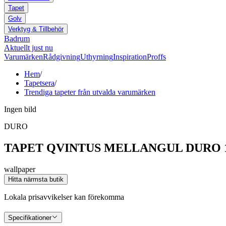
Tapet
Golv
Verktyg & Tillbehör
Badrum
Aktuellt just nu
Varumärken
Rådgivning
Uthyrning
Inspiration
Proffs
Hem
/
Tapetsera
/
Trendiga tapeter från utvalda varumärken
Ingen bild
DURO
TAPET QVINTUS MELLANGUL DURO 1
wallpaper
Hitta närmsta butik
Lokala prisavvikelser kan förekomma
Specifikationer