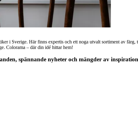
r i Sverige. Här finns expertis och ett noga utvalt sortiment av färg, ta
nge. Colorama – där din idé hittar hem!
danden, spännande nyheter och mängder av inspiration