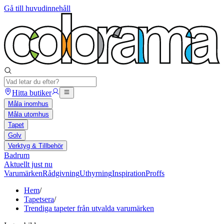
Gå till huvudinnehåll
Hitta butiker
Måla inomhus
Måla utomhus
Tapet
Golv
Verktyg & Tillbehör
Badrum
Aktuellt just nu
Varumärken
Rådgivning
Uthyrning
Inspiration
Proffs
Hem
/
Tapetsera
/
Trendiga tapeter från utvalda varumärken