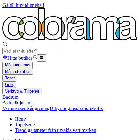
Gå till huvudinnehåll
Hitta butiker
Måla inomhus
Måla utomhus
Tapet
Golv
Verktyg & Tillbehör
Badrum
Aktuellt just nu
Varumärken
Rådgivning
Uthyrning
Inspiration
Proffs
Hem
/
Tapetsera
/
Trendiga tapeter från utvalda varumärken