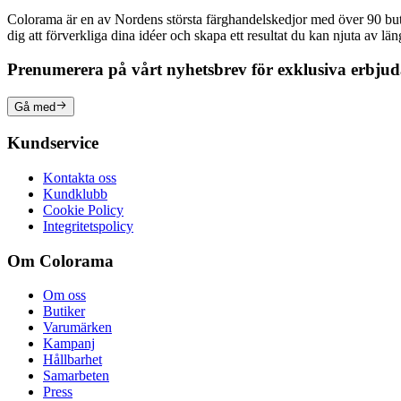
Colorama är en av Nordens största färghandelskedjor med över 90 butike
dig att förverkliga dina idéer och skapa ett resultat du kan njuta av lä
Prenumerera på vårt nyhetsbrev för exklusiva erbju
Gå med
Kundservice
Kontakta oss
Kundklubb
Cookie Policy
Integritetspolicy
Om Colorama
Om oss
Butiker
Varumärken
Kampanj
Hållbarhet
Samarbeten
Press