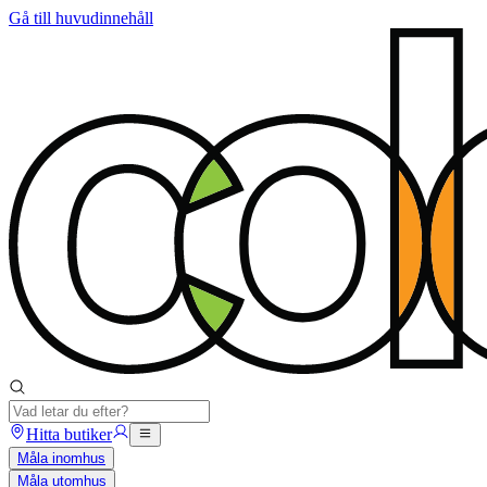
Gå till huvudinnehåll
Hitta butiker
Måla inomhus
Måla utomhus