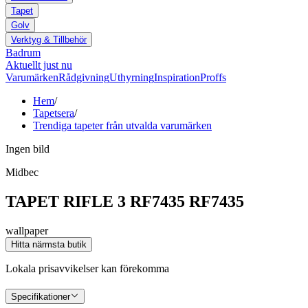
Tapet
Golv
Verktyg & Tillbehör
Badrum
Aktuellt just nu
Varumärken
Rådgivning
Uthyrning
Inspiration
Proffs
Hem
/
Tapetsera
/
Trendiga tapeter från utvalda varumärken
Ingen bild
Midbec
TAPET RIFLE 3 RF7435 RF7435
wallpaper
Hitta närmsta butik
Lokala prisavvikelser kan förekomma
Specifikationer