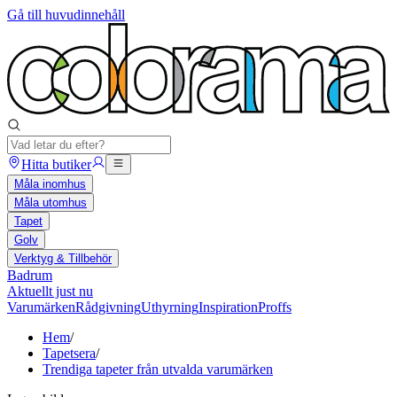
Gå till huvudinnehåll
Hitta butiker
Måla inomhus
Måla utomhus
Tapet
Golv
Verktyg & Tillbehör
Badrum
Aktuellt just nu
Varumärken
Rådgivning
Uthyrning
Inspiration
Proffs
Hem
/
Tapetsera
/
Trendiga tapeter från utvalda varumärken