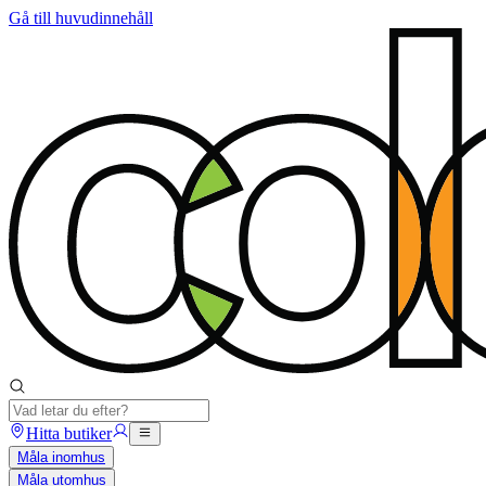
Gå till huvudinnehåll
Hitta butiker
Måla inomhus
Måla utomhus