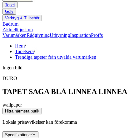
Tapet
Golv
Verktyg & Tillbehör
Badrum
Aktuellt just nu
Varumärken
Rådgivning
Uthyrning
Inspiration
Proffs
Hem
/
Tapetsera
/
Trendiga tapeter från utvalda varumärken
Ingen bild
DURO
TAPET SAGA BLÅ LINNEA LINNEA
wallpaper
Hitta närmsta butik
Lokala prisavvikelser kan förekomma
Specifikationer