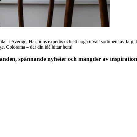
r i Sverige. Här finns expertis och ett noga utvalt sortiment av färg, ta
nge. Colorama – där din idé hittar hem!
danden, spännande nyheter och mängder av inspiration