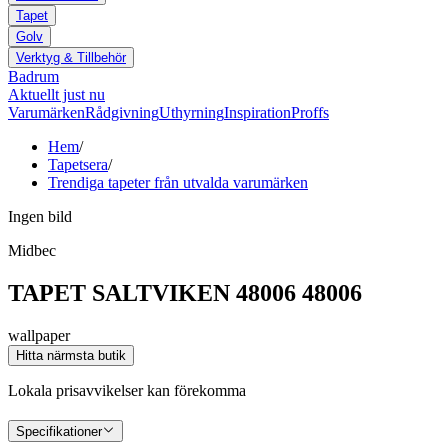
Tapet
Golv
Verktyg & Tillbehör
Badrum
Aktuellt just nu
Varumärken
Rådgivning
Uthyrning
Inspiration
Proffs
Hem
/
Tapetsera
/
Trendiga tapeter från utvalda varumärken
Ingen bild
Midbec
TAPET SALTVIKEN 48006 48006
wallpaper
Hitta närmsta butik
Lokala prisavvikelser kan förekomma
Specifikationer