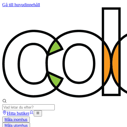
Gå till huvudinnehåll
Hitta butiker
Måla inomhus
Måla utomhus