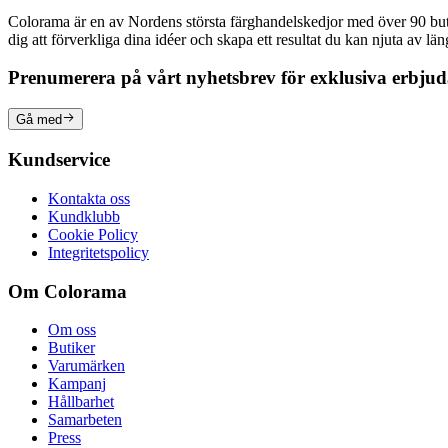
Colorama är en av Nordens största färghandelskedjor med över 90 butike
dig att förverkliga dina idéer och skapa ett resultat du kan njuta av lä
Prenumerera på vårt nyhetsbrev för exklusiva erbju
Gå med
Kundservice
Kontakta oss
Kundklubb
Cookie Policy
Integritetspolicy
Om Colorama
Om oss
Butiker
Varumärken
Kampanj
Hållbarhet
Samarbeten
Press