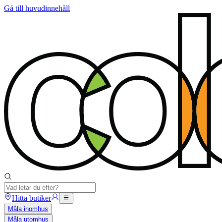
Gå till huvudinnehåll
Hitta butiker
Måla inomhus
Måla utomhus