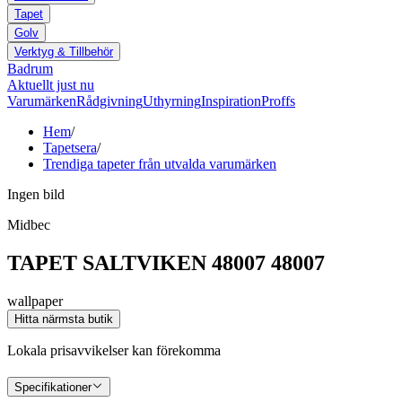
Tapet
Golv
Verktyg & Tillbehör
Badrum
Aktuellt just nu
Varumärken
Rådgivning
Uthyrning
Inspiration
Proffs
Hem
/
Tapetsera
/
Trendiga tapeter från utvalda varumärken
Ingen bild
Midbec
TAPET SALTVIKEN 48007 48007
wallpaper
Hitta närmsta butik
Lokala prisavvikelser kan förekomma
Specifikationer