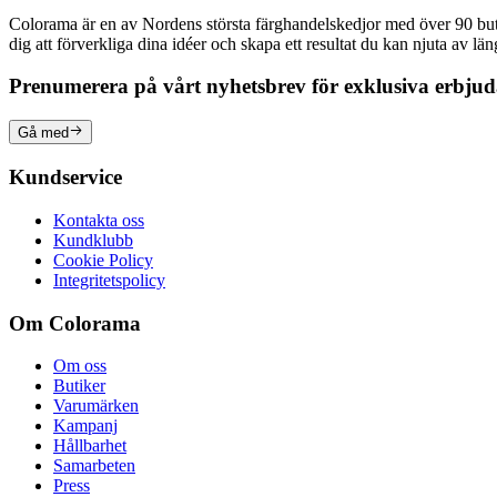
Colorama är en av Nordens största färghandelskedjor med över 90 butike
dig att förverkliga dina idéer och skapa ett resultat du kan njuta av lä
Prenumerera på vårt nyhetsbrev för exklusiva erbju
Gå med
Kundservice
Kontakta oss
Kundklubb
Cookie Policy
Integritetspolicy
Om Colorama
Om oss
Butiker
Varumärken
Kampanj
Hållbarhet
Samarbeten
Press